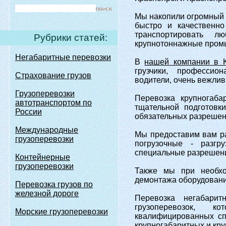
Мы накопили огромный 
быстро и качественно
транспортировать л
Рубрики статей:
крупнотоннажные промыш
Негабаритные перевозки
В
нашей компании в К
грузчики, профессио
Страхование грузов
водители, очень вежли
Грузоперевозки
Перевозка крупногаба
автотранспортом по
тщательной подготовк
России
обязательных разрешен
Международные
Мы предоставим вам рас
грузоперевозки
погрузочные - разгр
специальные разрешени
Контейнерные
грузоперевозки
Также мы при необхо
демонтажа оборудовани
Перевозка грузов по
железной дороге
Перевозка негабари
грузоперевозок, к
Морские грузоперевозки
квалифицированных сп
крупногабаритных и кру