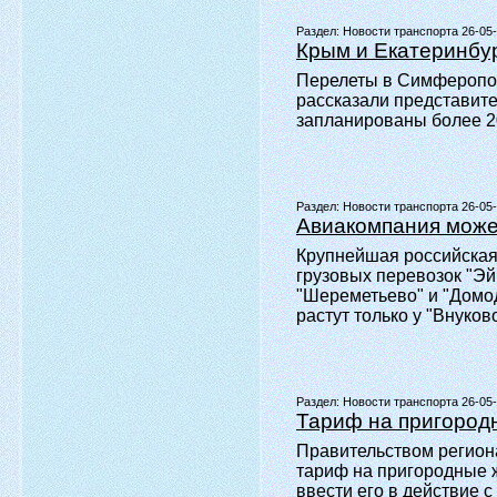
Раздел:
Новости транспорта 26-05
Крым и Екатеринбур
Перелеты в Симферополь
рассказали представит
запланированы более 2
Раздел:
Новости транспорта 26-05
Авиакомпания может
Крупнейшая российская
грузовых перевозок "Э
"Шереметьево" и "Домод
растут только у "Внуково
Раздел:
Новости транспорта 26-05
Тариф на пригород
Правительством регион
тариф на пригородные ж
ввести его в действие с