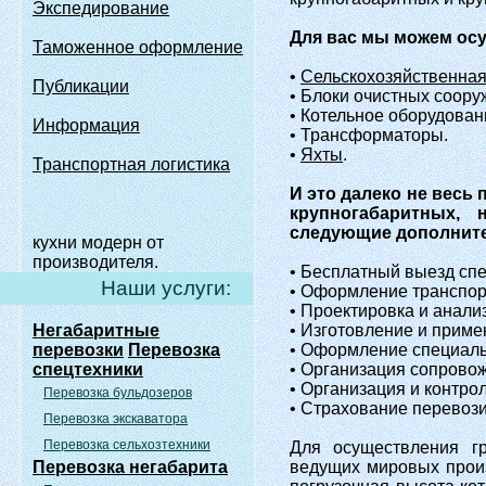
Экспедирование
Для вас мы можем осущ
Таможенное оформление
•
Сельскохозяйственна
Публикации
• Блоки очистных соору
• Котельное оборудован
Информация
• Трансформаторы.
•
Яхты
.
Транспортная логистика
И это далеко не весь
крупногабаритных, 
следующие дополните
кухни модерн от
производителя.
• Бесплатный выезд спе
Наши услуги:
• Оформление транспор
• Проектировка и анали
Негабаритные
• Изготовление и приме
перевозки
Перевозка
• Оформление специаль
спецтехники
• Организация сопрово
• Организация и контро
Перевозка бульдозеров
• Страхование перевози
Перевозка экскаватора
Перевозка сельхозтехники
Для осуществления гр
Перевозка негабарита
ведущих мировых произ