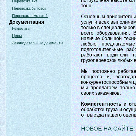
погрузочная высота кот
Перевозка яхт
тонн.
Перевозка бытовок
Перевозка емкостей
Основным приоритетны
Документация
услуг и всех выполняе
только в специализиров
Реквезиты
всего оборудования. 
Цены
наличие большой техни
Законодательные документы
любые предлагаемые
подготовительные раб
работают водители т
грузоперевозок любых в
Мы постоянно работа
процесса и, благод
конкурентоспособным ц
мы предлагаем только
своих заказчиков.
Компетентность и от
обработки груза и осущ
от выезда нашего оценщ
НОВОЕ НА САЙТЕ: