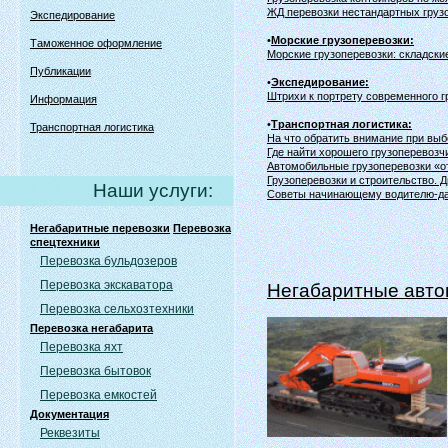
ЖД перевозки нестандартных груз
Экспедирование
•
Морские грузоперевозки:
Таможенное оформление
Морские грузоперевозки: складски
Публикации
•
Экспедирование:
Штрихи к портрету современного г
Информация
•
Транспортная логистика:
Транспортная логистика
На что обратить внимание при выб
Где найти хорошего грузоперевозч
Автомобильные грузоперевозки «от
Грузоперевозки и строительство.
Наши услуги:
Советы начинающему водителю-д
Негабаритные перевозки
Перевозка
спецтехники
Перевозка бульдозеров
Перевозка экскаватора
Негабаритные авто
Перевозка сельхозтехники
Перевозка негабарита
Перевозка яхт
Перевозка бытовок
Перевозка емкостей
Документация
Реквезиты