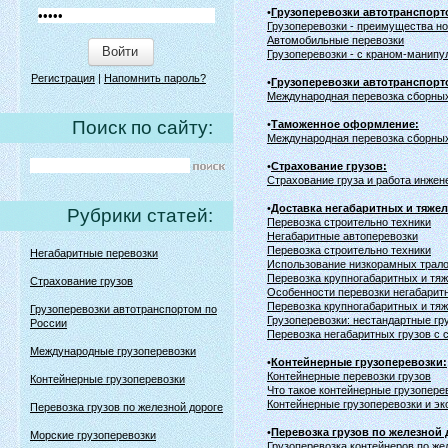
•
Грузоперевозки автотранспорт
Грузоперевозки - преимущества но
Автомобильные перевозки
Войти
Грузоперевозки - c краном-манип
Регистрация
|
Напомнить пароль?
•
Грузоперевозки автотранспорт
Международная перевозка сборных
Поиск по сайту:
•
Таможенное оформление:
Международная перевозка сборных
•
Страхование грузов:
Страхование груза и работа инжен
•
Доставка негабаритных и тяже
Рубрики статей:
Перевозка строительно техники
Негабаритные автоперевозки
Перевозка строительно техники
Негабаритные перевозки
Использование низкорамных тралов
Перевозка крупногабаритных и тяж
Страхование грузов
Особенности перевозки негабарит
Перевозка крупногабаритных и тя
Грузоперевозки автотранспортом по
Грузоперевозки: нестандартные гр
России
Перевозка негабаритных грузов с
Международные грузоперевозки
•
Контейнерные грузоперевозки:
Контейнерные перевозки грузов
Контейнерные грузоперевозки
Что такое контейнерные грузопере
Контейнерные грузоперевозки и эк
Перевозка грузов по железной дороге
•
Перевозка грузов по железной 
Морские грузоперевозки
Грузоперевозка контейнеров по же