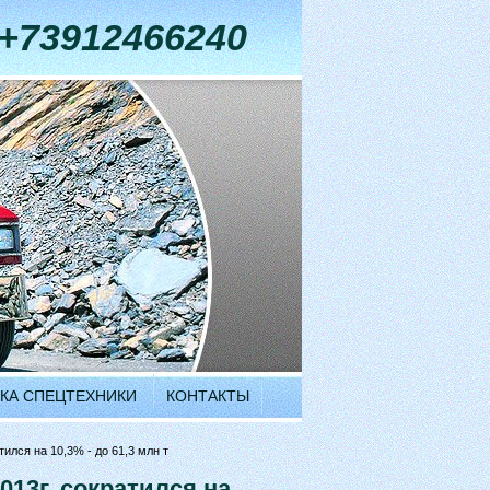
+73912466240
КА СПЕЦТЕХНИКИ
КОНТАКТЫ
ился на 10,3% - до 61,3 млн т
013г. сократился на