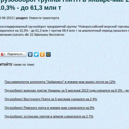
10,3% - до 61,3 млн т
0-06-2013 |
раздел:
Новости транспорта
онсолидированный грузооборот предприятий группы "Новороссийский морской торговый
ократился на 10,3% - до 61,3 млн т против 68,4 млн т за аналогичный период прошлого
омпании.скачать dle 10.3фильмы бесплатно
Поделиться…
ИТАЙТЕ
также по теме:
Пассажиропоток аэропорта "Хабаровск" в январе-мае вырос почти на 12%
Грузооборот морских портов Украины за 5 месяцев 2013 года снизился на 6,3% - до
Грузооборот Восточного Порта за 5 месяцев снизился на 2,4%
Грузооборот Рижского порта в январе-мае сократился на 9%
Грузооборот эстонских портов в апреле сократился на 2,7%