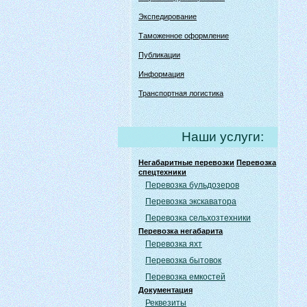
Экспедирование
Таможенное оформление
Публикации
Информация
Транспортная логистика
Наши услуги:
Негабаритные перевозки
Перевозка
спецтехники
Перевозка бульдозеров
Перевозка экскаватора
Перевозка сельхозтехники
Перевозка негабарита
Перевозка яхт
Перевозка бытовок
Перевозка емкостей
Документация
Реквезиты