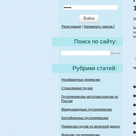
Войти
2
Регистрация
|
Напомнить пароль?
К
с
к
Поиск по сайту:
Рубрики статей:
Ч
Негабаритные перевозки
Страхование грузов
Грузоперевозки автотранспортом по
России
Международные грузоперевозки
Контейнерные грузоперевозки
Перевозка грузов по железной дороге
Морские грузоперевозки