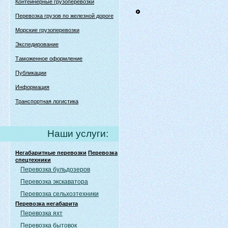
Контейнерные грузоперевозки
Перевозка грузов по железной дороге
Морские грузоперевозки
Экспедирование
Таможенное оформление
Публикации
Информация
Транспортная логистика
Наши услуги:
Негабаритные перевозки
Перевозка
спецтехники
Перевозка бульдозеров
Перевозка экскаватора
Перевозка сельхозтехники
Перевозка негабарита
Перевозка яхт
Перевозка бытовок