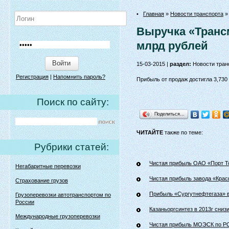
•
Главная
»
Новости транспорта
»
Выручка «Трансм
млрд рублей
Войти
15-03-2015 |
раздел:
Новости тран
Регистрация
|
Напомнить пароль?
Прибыль от продаж достигла 3,730
Поиск по сайту:
Поделиться…
ЧИТАЙТЕ
также по теме:
Рубрики статей:
Чистая прибыль ОАО «Порт Тол
Негабаритные перевозки
Чистая прибыль завода «Красн
Страхование грузов
Прибыль «Сургутнефтегаза» в
Грузоперевозки автотранспортом по
России
Казаньоргсинтез в 2013г сни
Международные грузоперевозки
Чистая прибыль МОЭСК по РС