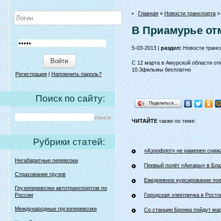
•
Главная
»
Новости транспорта
»
В Приамурье от
5-03-2013 |
раздел:
Новости транс
Войти
С 12 марта в Амурской области от
10.3фильмы бесплатно
Регистрация
|
Напомнить пароль?
Поиск по сайту:
Поделиться…
ЧИТАЙТЕ
также по теме:
Рубрики статей:
«Аэрофлот» не намерен сниж
Негабаритные перевозки
Первый полёт «Ангары» в Бл
Страхование грузов
Ежедневное курсирование пое
Грузоперевозки автотранспортом по
России
Городская электричка в Рост
Международные грузоперевозки
Со станции Бронка пойдут ма