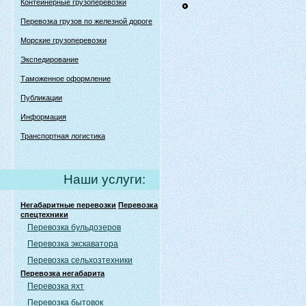
Контейнерные грузоперевозки
Перевозка грузов по железной дороге
Морские грузоперевозки
Экспедирование
Таможенное оформление
Публикации
Информация
Транспортная логистика
Наши услуги:
Негабаритные перевозки
Перевозка
спецтехники
Перевозка бульдозеров
Перевозка экскаватора
Перевозка сельхозтехники
Перевозка негабарита
Перевозка яхт
Перевозка бытовок