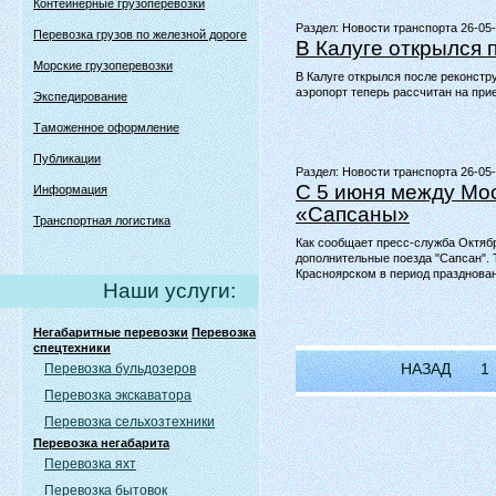
Контейнерные грузоперевозки
Раздел:
Новости транспорта 26-05
Перевозка грузов по железной дороге
В Калуге открылся
Морские грузоперевозки
В Калуге открылся после реконст
аэропорт теперь рассчитан на при
Экспедирование
Таможенное оформление
Публикации
Раздел:
Новости транспорта 26-05
С 5 июня между Мо
Информация
«Сапсаны»
Транспортная логистика
Как сообщает пресс-служба Октяб
дополнительные поезда "Сапсан".
Красноярском в период празднован
Наши услуги:
Негабаритные перевозки
Перевозка
спецтехники
НАЗАД
1
Перевозка бульдозеров
Перевозка экскаватора
Перевозка сельхозтехники
Перевозка негабарита
Перевозка яхт
Перевозка бытовок