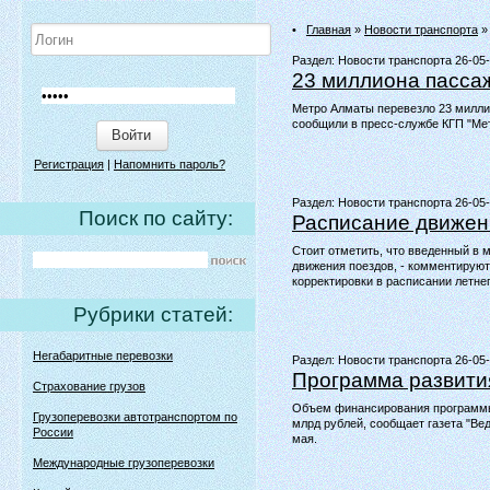
•
Главная
»
Новости транспорта
»
Раздел:
Новости транспорта 26-05
23 миллиона пасса
Метро Алматы перевезло 23 миллио
сообщили в пресс-службе КГП "Ме
Войти
Регистрация
|
Напомнить пароль?
Раздел:
Новости транспорта 26-05
Поиск по сайту:
Расписание движен
Стоит отметить, что введенный в 
движения поездов, - комментируют
корректировки в расписании летнег
Рубрики статей:
Негабаритные перевозки
Раздел:
Новости транспорта 26-05
Программа развити
Страхование грузов
Объем финансирования программы р
Грузоперевозки автотранспортом по
млрд рублей, сообщает газета "Ве
России
мая.
Международные грузоперевозки