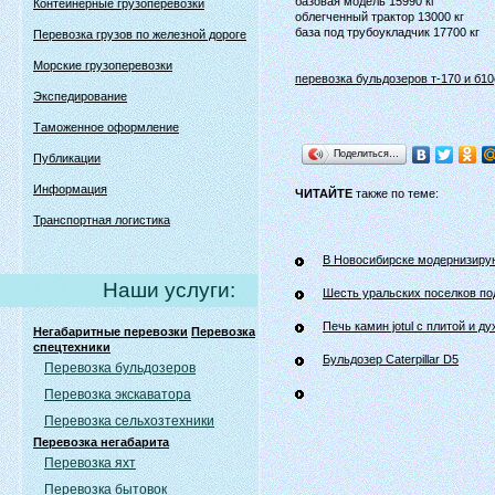
базовая модель 15990 кг
Контейнерные грузоперевозки
облегченный трактор 13000 кг
база под трубоукладчик 17700 кг
Перевозка грузов по железной дороге
Морские грузоперевозки
перевозка бульдозеров т-170 и б10
Экспедирование
Таможенное оформление
Поделиться…
Публикации
Информация
ЧИТАЙТЕ
также по теме:
Транспортная логистика
В Новосибирске модернизирую
Наши услуги:
Шесть уральских поселков под
Печь камин jotul с плитой и д
Негабаритные перевозки
Перевозка
спецтехники
Бульдозер Caterpillar D5
Перевозка бульдозеров
Перевозка экскаватора
Перевозка сельхозтехники
Перевозка негабарита
Перевозка яхт
Перевозка бытовок