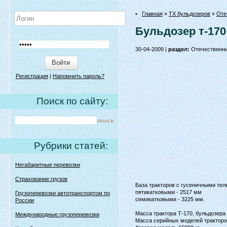
•
Главная
»
ТХ бульдозеров
»
Оте
Бульдозер т-170
30-04-2009 |
раздел:
Отечественны
Войти
Регистрация
|
Напомнить пароль?
Поиск по сайту:
Рубрики статей:
Негабаритные перевозки
Страхование грузов
База тракторов с гусеничными тел
пятикатковыми - 2517 мм
Грузоперевозки автотранспортом по
семикатковыми - 3225 мм.
России
Масса трактора Т-170, бульдозера 
Международные грузоперевозки
Масса серийных моделей тракторов