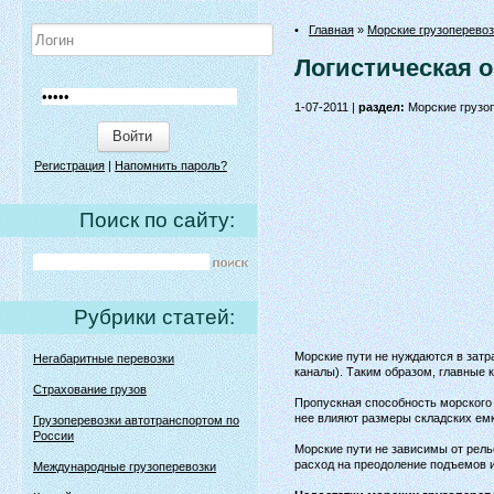
•
Главная
»
Морские грузоперевоз
Логистическая о
1-07-2011 |
раздел:
Морские грузо
Войти
Регистрация
|
Напомнить пароль?
Поиск по сайту:
Рубрики статей:
Морские пути не нуждаются в затр
Негабаритные перевозки
каналы). Таким образом, главные 
Страхование грузов
Пропускная способность морского
нее влияют размеры складских емк
Грузоперевозки автотранспортом по
России
Морские пути не зависимы от рел
расход на преодоление подъемов и
Международные грузоперевозки