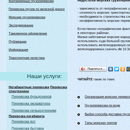
Недостатки морских грузоперев
Контейнерные грузоперевозки
- зависимость от географических 
Перевозка грузов по железной дороге
- сезонность морских транспортн
- необходимость строительства с
Морские грузоперевозки
- неэффективность морских перево
Экспедирование
Естественно-географические факто
в некоторых районах.
Таможенное оформление
Малые каботажные морские маршру
использовать суда большой грузов
Публикации
использовать железнодорожную св
железнодорожных.скачать dle 10.
Информация
Транспортная логистика
Поделиться…
Наши услуги:
ЧИТАЙТЕ
также по теме:
Негабаритные перевозки
Перевозка
спецтехники
Перевозка бульдозеров
Организация морских перевоз
Перевозка экскаватора
Грузоперевозки по воде
Перевозка сельхозтехники
Выбор способа доставки груз
Перевозка негабарита
Перевозка яхт
Типы морских портов
Перевозка бытовок