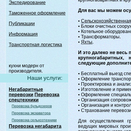
Экспедирование
Для вас мы можем осущ
Таможенное оформление
•
Сельскохозяйственна
Публикации
• Блоки очистных соору
• Котельное оборудован
Информация
• Трансформаторы.
•
Яхты
.
Транспортная логистика
И это далеко не весь
крупногабаритных, 
следующие дополните
кухни модерн от
производителя.
• Бесплатный выезд спе
Наши услуги:
• Оформление транспор
• Проектировка и анали
Негабаритные
• Изготовление и приме
перевозки
Перевозка
• Оформление специаль
спецтехники
• Организация сопрово
• Организация и контро
Перевозка бульдозеров
• Страхование перевози
Перевозка экскаватора
Перевозка сельхозтехники
Для осуществления гр
Перевозка негабарита
ведущих мировых произ