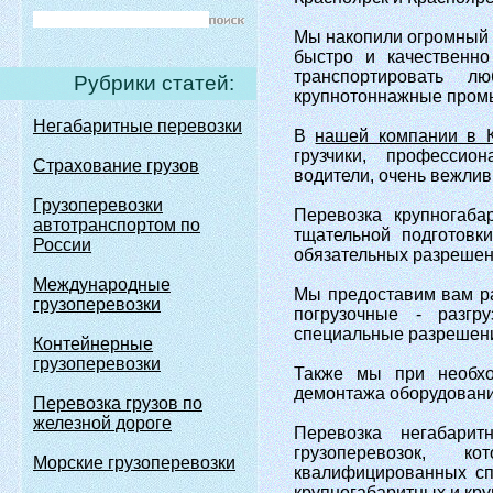
Мы накопили огромный 
быстро и качественно
транспортировать л
Рубрики статей:
крупнотоннажные промыш
Негабаритные перевозки
В
нашей компании в К
грузчики, профессио
Страхование грузов
водители, очень вежли
Грузоперевозки
Перевозка крупногаба
автотранспортом по
тщательной подготовк
России
обязательных разрешен
Международные
Мы предоставим вам рас
грузоперевозки
погрузочные - разгр
специальные разрешени
Контейнерные
грузоперевозки
Также мы при необхо
демонтажа оборудовани
Перевозка грузов по
железной дороге
Перевозка негабари
грузоперевозок, к
Морские грузоперевозки
квалифицированных сп
крупногабаритных и кру