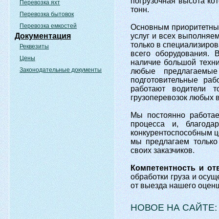
погрузочная высота кот
Перевозка яхт
тонн.
Перевозка бытовок
Перевозка емкостей
Основным приоритетны
Документация
услуг и всех выполняе
только в специализиров
Реквезиты
всего оборудования. 
Цены
наличие большой техни
Законодательные документы
любые предлагаемые
подготовительные раб
работают водители т
грузоперевозок любых в
Мы постоянно работа
процесса и, благод
конкурентоспособным ц
мы предлагаем только
своих заказчиков.
Компетентность и от
обработки груза и осущ
от выезда нашего оценщ
НОВОЕ НА САЙТЕ: