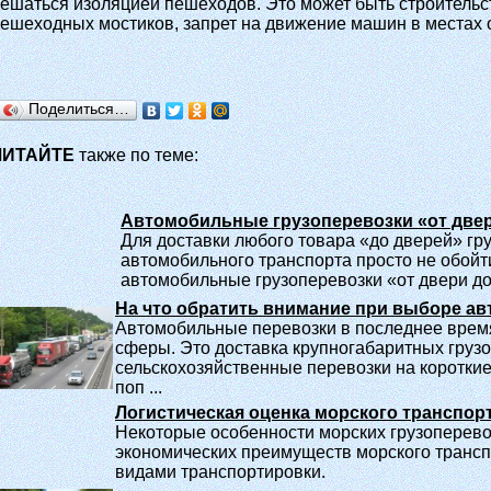
ешаться изоляцией пешеходов. Это может быть строительс
ешеходных мостиков, запрет на движение машин в местах о
Поделиться…
ЧИТАЙТЕ
также по теме:
Автомобильные грузоперевозки «от двер
Для доставки любого товара «до дверей» гр
автомобильного транспорта просто не обойт
автомобильные грузоперевозки «от двери до 
На что обратить внимание при выборе ав
Автомобильные перевозки в последнее врем
сферы. Это доставка крупногабаритных груз
сельскохозяйственные перевозки на короткие
поп ...
Логистическая оценка морского транспор
Некоторые особенности морских грузоперево
экономических преимуществ морского трансп
видами транспортировки.