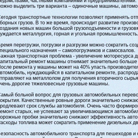
едомствами, частными компаниями и предпринимателями. 
ожно выделить три варианта – одиночные машины, автомо
егодня транспортные технологии позволяют применять отп
борных грузов. В то же время, происходит развитие произв
оздания новых машин большой грузоподъемности и грузов
уждается металлургия, горная и угольная промышленность
ремя перегрузки, погрузки и разгрузки можно сократить с
пециального назначения – самопогрузчиков и самосвалов.
ажная транспортная проблема - увеличение моторесурса д
апитальный ремонт машины отнимает значительно больше 
осле ремонта у машины может на 40% упасть производител
втомобиль, нуждающийся в капитальном ремонте, распрода
тправляют на металлолом для получения вторичного сырья
чень дорогие тяжеловесные грузовые машины.
амый больной вопрос для грузовых автомобильных перево
окрытия. Качественные ровные дороги значительно снижаю
родлевают срок службы автомобиля. Очень часто формиро
емонт старых, не успевают за увеличивающимся автомобил
орожные пробки значительно снижают эффективность авто
асходы топлива может сократить применение дизельных дв
езопасность автомобильного транспорта для пешеходов 