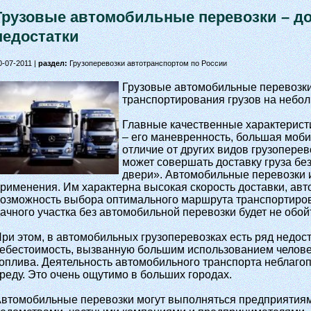
Грузовые автомобильные перевозки – до
недостатки
0-07-2011 |
раздел:
Грузоперевозки автотранспортом по России
Грузовые автомобильные перевозки
транспортирования грузов на небо
Главные качественные характерист
– его маневренность, большая моби
отличие от других видов грузопере
может совершать доставку груза без
двери». Автомобильные перевозки
рименения. Им характерна высокая скорость доставки, ав
озможность выбора оптимального маршрута транспортиров
ачного участка без автомобильной перевозки будет не обой
ри этом, в автомобильных грузоперевозках есть ряд недос
ебестоимость, вызванную большим использованием челове
оплива. Деятельность автомобильного транспорта неблаго
реду. Это очень ощутимо в больших городах.
втомобильные перевозки могут выполняться предприятиям