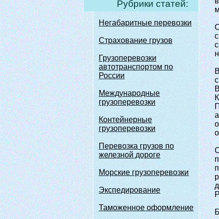
в
Рубрики статей:
м
Негабаритные перевозки
С
с
Страхование грузов
с
н
Грузоперевозки
автотранспортом по
В
России
с
В
Международные
К
грузоперевозки
П
а
Контейнерные
о
грузоперевозки
о
Перевозка грузов по
С
железной дороге
п
п
Морские грузоперевозки
р
д
Экспедирование
Р
Таможенное оформление
Б