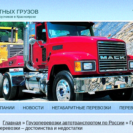
ТНЫХ ГРУЗОВ
грузчиков в Красноярске
МПАНИИ
НОВОСТИ
НЕГАБАРИТНЫЕ ПЕРЕВОЗКИ
ПЕРЕВ
•
Главная
»
Грузоперевозки автотранспортом по России
» Г
еревозки – достоинства и недостатки