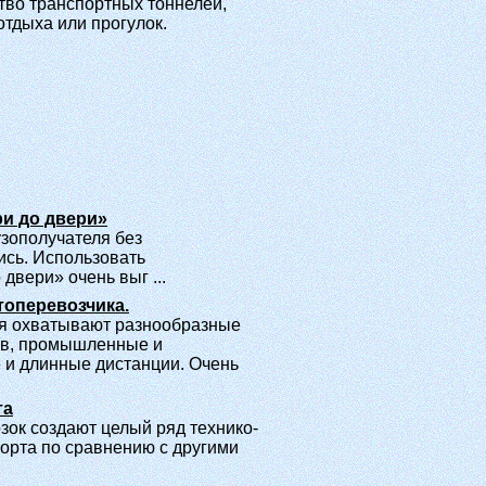
тво транспортных тоннелей,
тдыха или прогулок.
и до двери»
узополучателя без
ись. Использовать
двери» очень выг ...
топеревозчика.
я охватывают разнообразные
ов, промышленные и
 и длинные дистанции. Очень
та
зок создают целый ряд технико-
орта по сравнению с другими