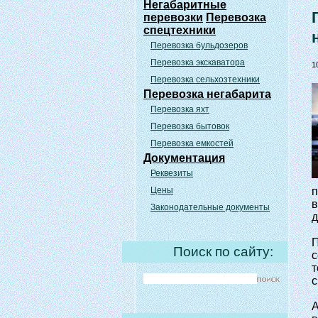
Негабаритные
перевозки
Перевозка
спецтехники
Перевозка бульдозеров
Перевозка экскаватора
1
Перевозка сельхозтехники
Перевозка негабарита
Перевозка яхт
Перевозка бытовок
Перевозка емкостей
Документация
Реквезиты
Цены
п
в
Законодательные документы
д
П
Поиск по сайту:
с
т
с
А