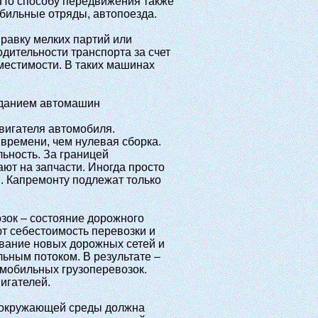
По способу передвижения также
бильные отряды, автопоезда.
равку мелких партий или
одительности транспорта за счет
местимости. В таких машинах
.
озданием автомашин
вигателя автомобиля.
времени, чем нулевая сборка.
ьность. За границей
ют на запчасти. Иногда просто
. Капремонту подлежат только
зок – состояние дорожного
т себестоимость перевозки и
вание новых дорожных сетей и
ьным потоком. В результате –
мобильных грузоперевозок.
игателей.
и окружающей среды должна